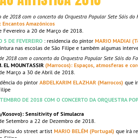
o de 2018 com o concerto da Orquestra Popular Sete Sóis do
): Encantos Amazónicos
e Fevereiro a 20 de Março de 2018.
O 5 DE FEVEREIRO
: residencia do pintor
MARIO MADIAI (Tos
 pintura nas escolas de São Filipe e também algumas interv
de 2018 com o concerto da Orquestra Popular Sete Sóis do F
 M. EL MOUNTASSIR
(Marrocos): Espaços, atmosferas e co
de Março a 30 de Abril de 2018.
idência do pintor
ABDELKARIM ELAZHAR (Marrocos)
que i
ilipe
ETEMBRO DE 2018 COM O CONCERTO DA ORQUESTRA POP
Kosovo): Sensitivity of Simulacra
 de Setembro a 22 de Dezembro de 2018.
idência do street artist
MARIO BELÉM (Portugal)
que irá re