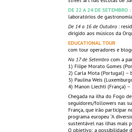
street art nas escolas de Sã
DE 22 A 24 DE SETEMBRO
:
laboratórios de gastronomi
De 14 a 16 de Outubro
: resi
dirigido aos músicos da Orq
EDUCATIONAL TOUR
com tour operadores e blogg
No 17 de Setembro
com a par
1) Filipe Morato Gomes (Por
2) Carla Mota (Portugal) – 
3) Paulina Weis (Luxemburgo
4) Manon Liechti (França) –
Chegada na ilha do Fogo de
seguidores/followers nas s
França, que irão participar 
programa europeu “A divers
sustentável nas ilhas mais pe
O objetivo: a possibilidade d