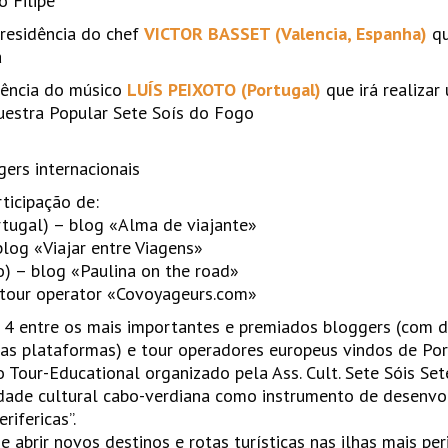
o Filipe
 residência do chef
VICTOR BASSET (Valencia, Espanha)
qu
a
dência do músico
LUÍS PEIXOTO (Portugal)
que irá realizar
uestra Popular Sete Soís do Fogo
ers internacionais
ticipação de:
tugal) – blog «Alma de viajante»
blog «Viajar entre Viagens»
) – blog «Paulina on the road»
 tour operator «Covoyageurs.com»
 4 entre os mais importantes e premiados bloggers (com d
uas plataformas) e tour operadores europeus vindos de Po
no Tour-Educational organizado pela Ass. Cult. Sete Sóis S
idade cultural cabo-verdiana como instrumento de desenv
rifericas”.
e abrir novos destinos e rotas turísticas nas ilhas mais per