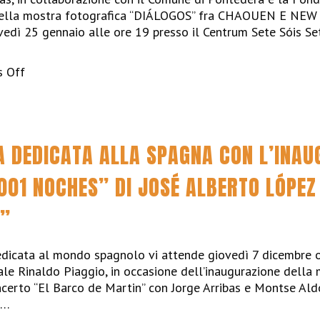
arte
 della mostra fotografica “DIÁLOGOS” fra CHAOUEN E NE
e
ovedì 25 gennaio alle ore 19 presso il Centrum Sete Sóis Set
gastronomia
on
 Off
Incontro
magico
tra
immagini
A DEDICATA ALLA SPAGNA CON L’INAU
e
melodie
01 NOCHES” DI JOSÉ ALBERTO LÓPEZ 
al
Centrum
N”
Sete
Sóis
Sete
edicata al mondo spagnolo vi attende giovedì 7 dicembre o
Luas
ale Rinaldo Piaggio, in occasione dell’inaugurazione della 
di
ncerto “El Barco de Martin” con Jorge Arribas e Montse Al
Pontedera
e…