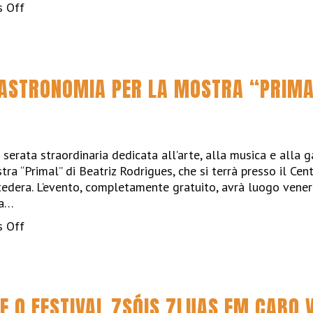
on
 Off
Una
serata
unica
dedicata
GASTRONOMIA PER LA MOSTRA “PRIMA
alla
Spagna
con
l’inaugurazione
della
 serata straordinaria dedicata all’arte, alla musica e alla
mostra
ra “Primal” di Beatriz Rodrigues, che si terrà presso il Ce
“QADIS
tedera. L’evento, completamente gratuito, avrà luogo vener
1001
la…
Noches”
on
 Off
di
Arte,
José
Musica
Alberto
e
López
Gastronomia
e
E O FESTIVAL 7SÓIS 7LUAS EM CABO 
per
il