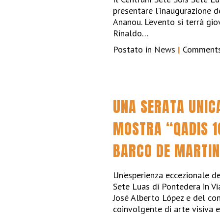
presentare l’inaugurazione
Ananou. L’evento si terrà gi
Rinaldo…
Postato in
News
|
Comments
UNA SERATA UNIC
MOSTRA “QADIS 10
BARCO DE MARTI
Un’esperienza eccezionale d
Sete Luas di Pontedera in Vi
José Alberto López e del co
coinvolgente di arte visiva 