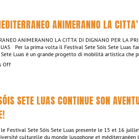
Festival
Sete
Sóis
MEDITERRANEO ANIMERANNO LA CITTA’
Sete
Luas
arrive
RANEO ANIMERANNO LA CITTA’ DI DIGNANO PER LA PRI
pour
S Per la prima volta il Festival Sete Sóis Sete Luas far
la
is Sete Luas è un grande progetto di mobilità artistica che 
première
on
 Off
fois
LE
dans
MUSICHE
la
DEL
ville
MEDITERRANEO
de
 SÓIS SETE LUAS CONTINUE SON AVENT
ANIMERANNO
Azemmour
LA
E!
CITTA’
DI
DIGNANO
 le Festival Sete Sóis Sete Luas presente le 15 et 16 juil
iversité culturelle du monde lusophone et méditerranéen G