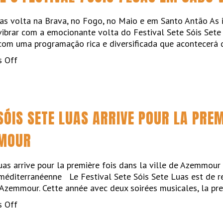
la
concerto”El
Mostra
as volta na Brava, no Fogo, no Maio e em Santo Antão As i
Barco
“Primal”
vibrar com a emocionante volta do Festival Sete Sóis Sete
de
di
 com uma programação rica e diversificada que acontecerá
Martin”
Beatriz
on
 Off
Rodrigues
CUCA
ROSETA
ABRE
O
 SÓIS SETE LUAS ARRIVE POUR LA PRE
FESTIVAL
7SÓIS
MMOUR
7LUAS
EM
CABO
uas arrive pour la première fois dans la ville de Azemmour
VERDE
éditerranéenne Le Festival Sete Sóis Sete Luas est de re
d’Azemmour. Cette année avec deux soirées musicales, la p
on
 Off
Le