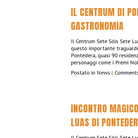
IL CENTRUM DI PO
GASTRONOMIA
Il Centrum Sete Sóis Sete L
questo importante traguardo
Pontedera, quasi 90 residenze
personaggi come i Premi N
Postato in
News
|
Comments
INCONTRO MAGICO
LUAS DI PONTEDE
Il Centrum Sete Sóis Sete Lu