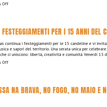
on
 Off
As
cores
do
Mediterrâneo
 FESTEGGIAMENTI PER I 15 ANNI DEL
no
Festival
Sete
as continua i festeggiamenti per le 15 candeline e vi invit
Sóis
musica e sapori del territorio. Una serata unica per celebra
Sete
che ci uniscono: libertà, creatività e comunità. Venerdì 13 
Luas
on
 Off
em
Ultima
Castro
serata
Verde
di
festeggiamenti
SSA NA BRAVA, NO FOGO, NO MAIO E 
per
i
15
anni