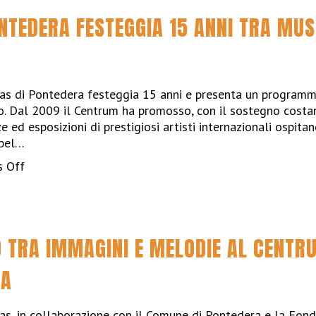
Pontedera
NTEDERA FESTEGGIA 15 ANNI TRA MUS
ha
spento
15
candeline
uas di Pontedera festeggia 15 anni e presenta un programm
. Dal 2009 il Centrum ha promosso, con il sostegno costa
 ed esposizioni di prestigiosi artisti internazionali ospitan
obel…
on
 Off
Il
Centrum
di
Pontedera
 TRA IMMAGINI E MELODIE AL CENTRU
festeggia
15
RA
anni
tra
musica,
as, in collaborazione con il Comune di Pontedera e la Fonda