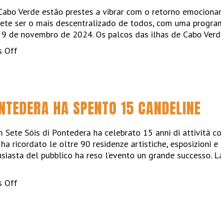
del
 Cabo Verde estão prestes a vibrar com o retorno emociona
Centrum
ete ser o mais descentralizado de todos, com uma programa
a 9 de novembro de 2024. Os palcos das ilhas de Cabo Ver
on
 Off
O
Festival
regressa
na
NTEDERA HA SPENTO 15 CANDELINE
Brava,
no
Fogo,
 Sete Sóis di Pontedera ha celebrato 15 anni di attività co
no
 ha ricordato le oltre 90 residenze artistiche, esposizioni e 
Maio
siasta del pubblico ha reso l’evento un grande successo. 
e
no
on
 Off
Tarrafal
Il
de
Centrum
Santiago
di