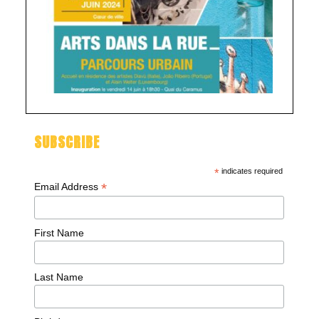
URBA
0001
(2)
SUBSCRIBE
*
indicates required
*
Email Address
First Name
Last Name