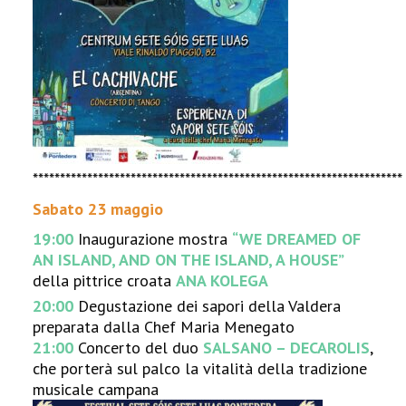
********************************************************************
Sabato 23 maggio
19:00
Inaugurazione mostra
“WE DREAMED OF
AN ISLAND, AND ON THE ISLAND, A HOUSE”
della pittrice croata
ANA KOLEGA
20:00
Degustazione dei sapori della Valdera
preparata dalla Chef Maria Menegato
21:00
Concerto del duo
SALSANO – DECAROLIS
,
che porterà sul palco la vitalità della tradizione
musicale campana