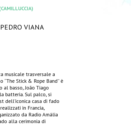
(CAMILLUCCIA)
 PEDRO VIANA
za musicale trasversale a
etto “The Stick & Rope Band” è
o al basso, João Tiago
 batteria. Sul palco, si
t dell’iconica casa di fado
ealizzati in Francia,
rganizzato da Radio Amália
ado alla cerimonia di