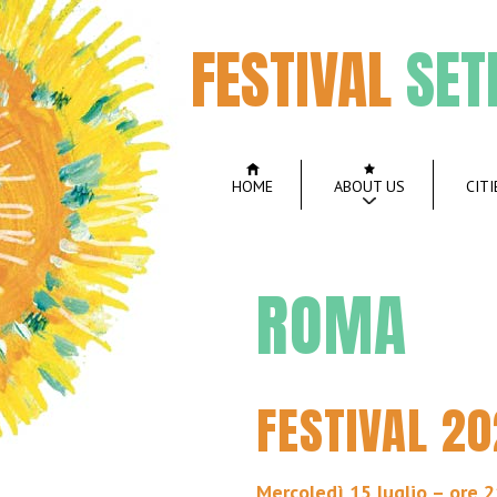
FESTIVAL
SET
HOME
ABOUT US
CITI
ROMA
FESTIVAL 2
Mercoledì 15 luglio – ore 