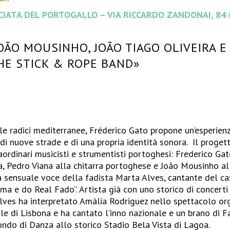
CIATA DEL PORTOGALLO – VIA RICCARDO ZANDONAI, 84 
OÃO MOUSINHO, JOÃO TIAGO OLIVEIRA E
THE STICK & ROPE BAND»
le radici mediterranee, Fréderico Gato propone un’esperien
ca di nuove strade e di una propria identità sonora. Il prog
ordinari musicisti e strumentisti portoghesi: Frederico Gat
ca, Pedro Viana alla chitarra portoghese e João Mousinho alla
 sensuale voce della fadista Marta Alves, cantante del cas
ma e do Real Fado”. Artista già con uno storico di concerti r
lves ha interpretato Amália Rodriguez nello spettacolo o
le di Lisbona e ha cantato l’inno nazionale e un brano di F
ndo di Danza allo storico Stadio Bela Vista di Lagoa.