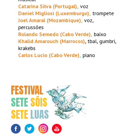
Catarina Silva (Portugal)
,
voz
Daniel Migliosi (Luxemburgo)
,
trompete
Joel Amaral (Mozambique)
,
voz,
percussões
Rolando Semedo (Cabo Verde)
,
baixo
Khalid Amarouch (Marrocos)
, tbal, gumbri,
krakebs
Carlos Lucio (Cabo Verde)
,
piano
FESTIVAL
SETE
SÓIS
SETE
LUAS
Facebook
Twitter
Instagram
Youtube