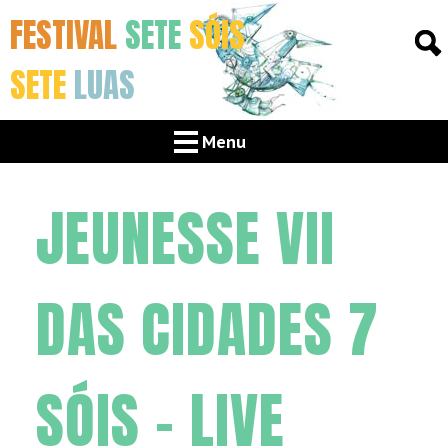
FESTIVAL
SETE
SÓIS
SETE
LUAS
Menu
JEUNESSE VII
DAS CIDADES 7
SÓIS – LIVE