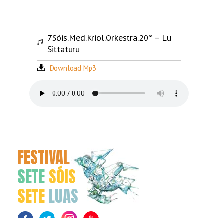
7Sóis.Med.Kriol.Orkestra.20° – Lu
Sittaturu
Download Mp3
FESTIVAL
SETE
SÓIS
SETE
LUAS
Facebook
Twitter
Instagram
Youtube