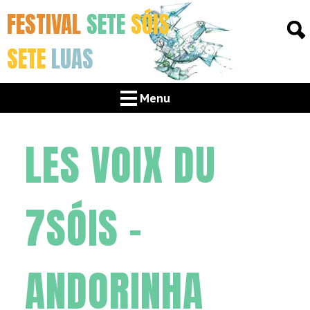
FESTIVAL
SETE
SÓIS
SETE
LUAS
Menu
LES VOIX DU
7SÓIS –
ANDORINHA