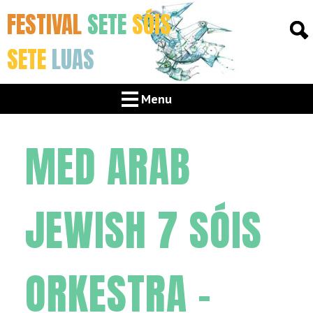
FESTIVAL
SETE
SÓIS
SETE
LUAS
Menu
MED ARAB
JEWISH 7 SÓIS
ORKESTRA –