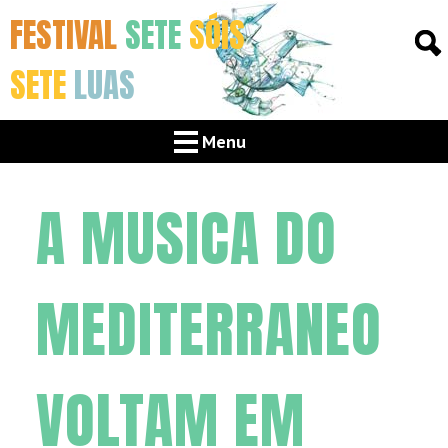
FESTIVAL
SETE
SÓIS
SETE
LUAS
Menu
A MUSICA DO
MEDITERRANEO
VOLTAM EM