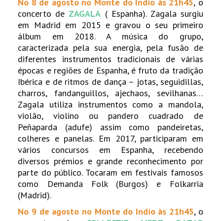
No 8 de agosto
no
Monte do Indio
às 21h45
,
o
concerto de
ZAGALA
( Espanha). Zagala surgiu
em Madrid em 2015 e gravou o seu primeiro
álbum em 2018. A música do grupo,
caracterizada pela sua energia, pela fusão de
diferentes instrumentos tradicionais de várias
épocas e regiões de Espanha, é fruto da tradição
Ibérica e de ritmos de dança – jotas, seguidillas,
charros, fandanguillos, ajechaos, sevilhanas…
Zagala utiliza instrumentos como a mandola,
violão, violino ou pandero cuadrado de
Peñaparda (adufe) assim como pandeiretas,
colheres e panelas. Em 2017, participaram em
vários concursos em Espanha, recebendo
diversos prémios e grande reconhecimento por
parte do público. Tocaram em festivais famosos
como Demanda Folk (Burgos) e Folkarria
(Madrid).
No 9 de agosto no
Monte do Indio
às 21h45
, o