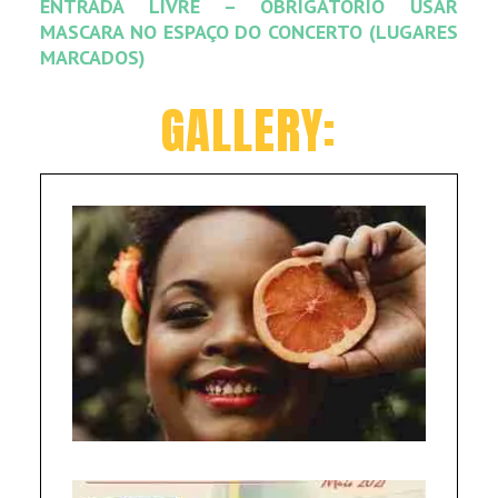
ENTRADA LIVRE – OBRIGATÓRIO USAR
MASCARA NO ESPAÇO DO CONCERTO (LUGARES
MARCADOS)
GALLERY:
Absal
f_ko2
Gwen