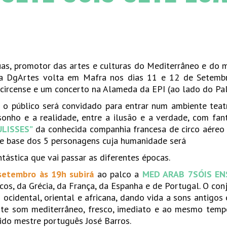
Luas, promotor das artes e culturas do Mediterrâneo e do
a DgArtes volta em Mafra nos dias 11 e 12 de Setembr
circense e um concerto na Alameda da EPI (ao lado do Pal
o público será convidado para entrar num ambiente teatr
o sonho e a realidade, entre a ilusão e a verdade, com fa
ULISSES”
da conhecida companhia francesa de circo aéreo a
 de base dos 5 personagens cuja humanidade será
tástica que vai passar as diferentes épocas.
setembro às 19h subirá
ao palco a
MED ARAB 7SÓIS E
os, da Grécia, da França, da Espanha e de Portugal. O con
s ocidental, oriental e africana, dando vida a sons antig
te som mediterrâneo, fresco, imediato e ao mesmo tempo
ido mestre português José Barros.