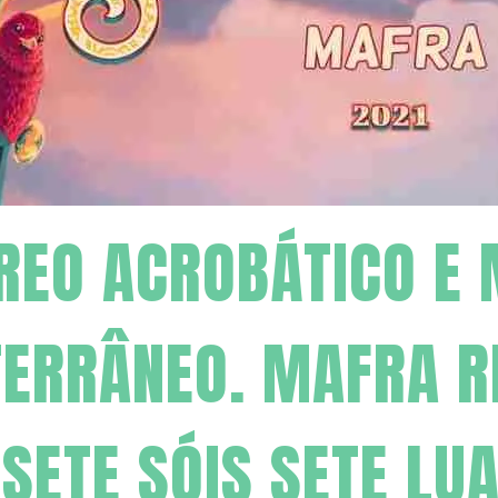
REO ACROBÁTICO E
TERRÂNEO. MAFRA R
 SETE SÓIS SETE LU