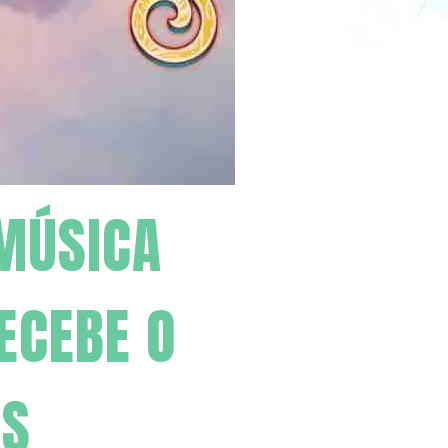
 MÚSICA
ECEBE O
AS