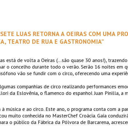
S SETE LUAS RETORNA A OEIRAS COM UMA P
CA, TEATRO DE RUA E GASTRONOMIA”
uas está de volta a Oeiras (…são quase 30 anos!), trazen
ar o concelho durante todo o verão. Serão 16 noites em q
ófono vão se fundir com o circo, oferecendo uma experiên
lgumas companhias de circo realizando performances emo
lori da Eslovênia, o flamenco do espanhol Juan Pinilla, a 
 à música e ao circo. Este ano, o programa conta com a pa
 ficou muito conhecida no MasterChef Croácia. Gaia conduz
ara o público da Fábrica da Pólvora de Barcarena, acresc