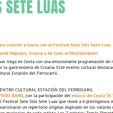
S SETE LUAS
eo vuelven a Ceuta con el Festival Sete Sóis Sete Luas
desde Nápoles, Croacia y de todo el Mediterráneo!
Luas llega en Ceuta con una emocionante programación de 
or la gastronomía de Croacia. Este evento cultural destaca
ltural Estación del Ferrocarril.
ENTRO CULTURAL ESTACIÓN DEL FERROCARIL
7SÓIS BAND
, con la participación del
músico de Ceuta “El 
l Festival Sete Sóis Sete Luas que reúne a 6 prestigiosos m
esarrollaron un repertorio original inspirado en los valores
nes musicales de cada artista. Los 7 artistas: Tomás Piment