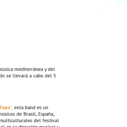
música mediterránea y del
do se llevará a cabo del 5
Topo”,
esta band es un
úsicos de Brasil, España,
 multiculturales del festival
el en la dirección musical y