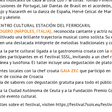
usiones de Portugal, Jair Dantas de Brasil en el acordeón, 
jo y Nazareth en la danza de España, Hervé Celcal de Marti
z y ukelele.
ENTRO CULTURAL ESTACIÓN DEL FERROCARIL
OGERO (NÁPOLES, ITALIA),
reconocida cantante y actriz n
cultivado una brillante trayectoria musical como solista. Su
 en una destacada intérprete de melodías tradicionales y 
a la parte cultural ligada a la gastronomía croata con la
des participantes en el Festival SSSL, invitando a un chef 
ánea y lusófona. El taller incluye una degustación de platos
antes locales con la chef croata
GAIA ZEC
que participó en
er de cocina de Croacia
ia de sabores con degustación gratuita para todo el públi
a la Ciudad Autónoma de Ceuta y a la Fundación Premio Co
ste evento cultural.
les sobre el festival, visiten https://festival7sois.eu/fest