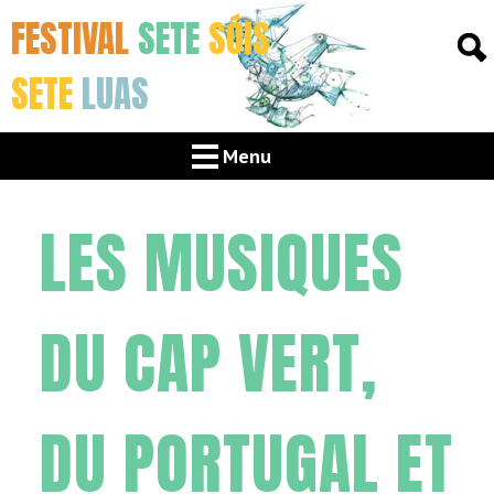
FESTIVAL
SETE
SÓIS
SETE
LUAS
Menu
LES MUSIQUES
DU CAP VERT,
DU PORTUGAL ET