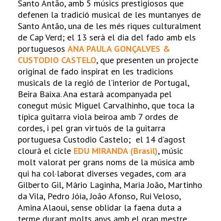
Santo Antão, amb 5 músics prestigiosos que
defenen la tradició musical de les muntanyes de
Santo Antão, una de les més riques culturalment
de Cap Verd; el 13 serà el dia del fado amb els
portuguesos
ANA PAULA GONÇALVES &
CUSTODIO CASTELO
, que presenten un projecte
original de fado inspirat en les tradicions
musicals de la regió de l’interior de Portugal,
Beira Baixa. Ana estarà acompanyada pel
conegut músic Miguel Carvalhinho, que toca la
típica guitarra viola beiroa amb 7 ordes de
cordes, i pel gran virtuós de la guitarra
portuguesa Custodio Castelo; el 14 d’agost
clourà el cicle
EDU MIRANDA (Brasil)
, músic
molt valorat per grans noms de la música amb
qui ha col·laborat diverses vegades, com ara
Gilberto Gil, Mário Laginha, Maria João, Martinho
da Vila, Pedro Jóia, João Afonso, Rui Veloso,
Amina Alaoui, sense oblidar la faena duta a
terme durant molts anys amb el gran mestre