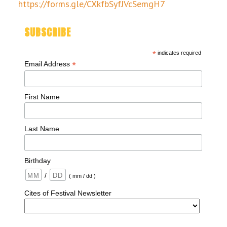
https://forms.gle/CXkfbSyfJVcSemgH7
SUBSCRIBE
*
indicates required
*
Email Address
First Name
Last Name
Birthday
/
( mm / dd )
Cites of Festival Newsletter