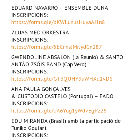
EDUARD NAVARRO – ENSEMBLE DUNA
INSCRIPCIONS:
https://forms.gle/dKWLunusHuyaAJ1n8
7LUAS MED ORKESTRA
INSCRIPCIONS:
https://forms.gle/5ECnnsJMrJydGn287
GWENDOLINE ABSALON (la Reunió) & SANTO
ANTÃO 7SÓIS BAND (Cap Verd).
INSCRIPCIONS:
https://forms.gle/GT3QUHY9uWHXd1vD6
ANA PAULA GONÇALVES
& CUSTODIO CASTELO (Portugal) – FADO
INSCRIPCIONS:
https://forms.gle/qA6Yug1yWdvEgPz26
EDU MIRANDA (Brasil) amb la participació de
Tuniko Goulart
INSCRIPCIONS: