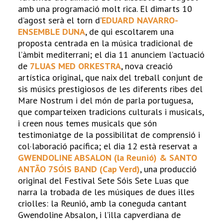
amb una programació molt rica. El dimarts 10
d’agost serà el torn d’
EDUARD NAVARRO-
ENSEMBLE DUNA
, de qui escoltarem una
proposta centrada en la música tradicional de
l’àmbit mediterrani; el dia 11 anunciem l’actuació
de
7LUAS MED ORKESTRA
, nova creació
artística original, que naix del treball conjunt de
sis músics prestigiosos de les diferents ribes del
Mare Nostrum i del món de parla portuguesa,
que comparteixen tradicions culturals i musicals,
i creen nous temes musicals que són
testimoniatge de la possibilitat de comprensió i
col·laboració pacífica; el dia 12 està reservat a
GWENDOLINE ABSALON (la Reunió) & SANTO
ANTÃO 7SÓIS BAND (Cap Verd)
, una producció
original del Festival Sete Sóis Sete Luas que
narra la trobada de les músiques de dues illes
criolles: la Reunió, amb la coneguda cantant
Gwendoline Absalon, i l’illa capverdiana de