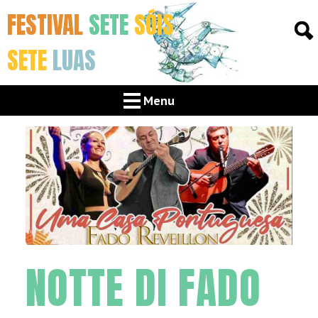
FESTIVAL
SETE
SÓIS
SETE
LUAS
Menu
NOTTE DI FADO