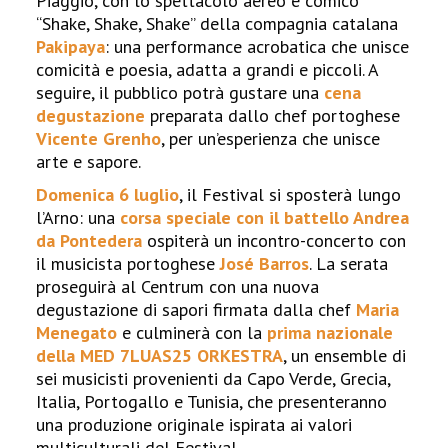
Piaggio, con lo spettacolo aereo e comico
“Shake, Shake, Shake” della compagnia catalana
Pakipaya
: una performance acrobatica che unisce
comicità e poesia, adatta a grandi e piccoli. A
seguire, il pubblico potrà gustare una
cena
degustazione
preparata dallo chef portoghese
Vicente Grenho
, per un’esperienza che unisce
arte e sapore.
Domenica 6 luglio
, il Festival si sposterà lungo
l’Arno: una
corsa speciale con il battello Andrea
da Pontedera
ospiterà un incontro-concerto con
il musicista portoghese
José Barros
. La serata
proseguirà al Centrum con una nuova
degustazione di sapori firmata dalla chef
Maria
Menegato
e culminerà con la
prima nazionale
della MED 7LUAS25 ORKESTRA
, un ensemble di
sei musicisti provenienti da Capo Verde, Grecia,
Italia, Portogallo e Tunisia, che presenteranno
una produzione originale ispirata ai valori
multiculturali del Festival.