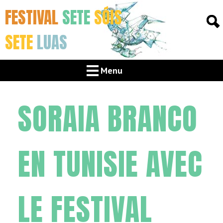
FESTIVAL
SETE
SÓIS
SETE
LUAS
Menu
SORAIA BRANCO
EN TUNISIE AVEC
LE FESTIVAL